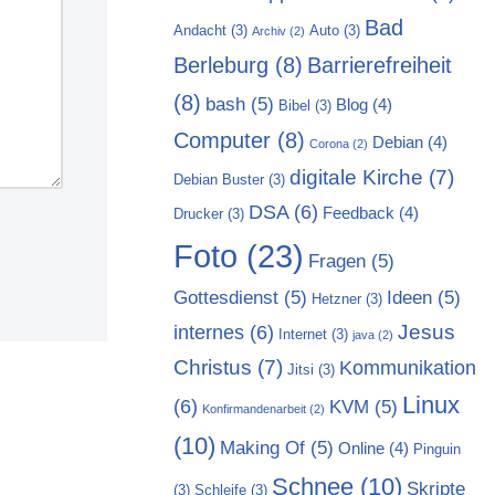
Bad
Andacht
(3)
Auto
(3)
Archiv
(2)
Berleburg
(8)
Barrierefreiheit
(8)
bash
(5)
Blog
(4)
Bibel
(3)
Computer
(8)
Debian
(4)
Corona
(2)
digitale Kirche
(7)
Debian Buster
(3)
DSA
(6)
Feedback
(4)
Drucker
(3)
Foto
(23)
Fragen
(5)
Gottesdienst
(5)
Ideen
(5)
Hetzner
(3)
Jesus
internes
(6)
Internet
(3)
java
(2)
Christus
(7)
Kommunikation
Jitsi
(3)
Linux
(6)
KVM
(5)
Konfirmandenarbeit
(2)
(10)
Making Of
(5)
Online
(4)
Pinguin
Schnee
(10)
Skripte
(3)
Schleife
(3)