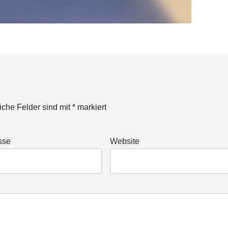
liche Felder sind mit
*
markiert
sse
Website