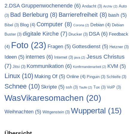
2.DSA Gruppenwochenende
(6)
Andacht
(3)
Auto
Archiv
(2)
Bad Berleburg
(8)
Barrierefreiheit
(8)
bash
(5)
(3)
Computer
(8)
Blog
(4)
Debian
(4)
Bibel
(3)
Debian
Corona
(2)
digitale Kirche
(7)
DSA
(6)
Feedback
Buster
(3)
Drucker
(3)
Foto
(23)
Fragen
(5)
Gottesdienst
(5)
(4)
Hetzner
(3)
Jesus Christus
internes
(6)
Ideen
(5)
Internet
(3)
java
(2)
(7)
Kommunikation
(6)
KVM
(5)
Jitsi
(3)
Konfirmandenarbeit
(2)
Linux
(10)
Making Of
(5)
Online
(4)
Pinguin
(3)
Schleife
(3)
Schnee
(10)
Skripte
(5)
ssh
(3)
Tux
(3)
VoIP
(3)
Taufe
(2)
WasVikaresomachen
(20)
Wuppertal
(15)
Weihnachten
(5)
Wittgenstein
(3)
Übersicht