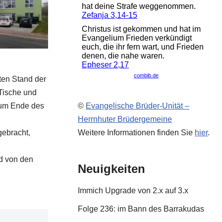
ten Stand der
 Tische und
 zum Ende des
©
Evangelische Brüder-Unität –
Herrnhuter Brüdergemeine
gebracht,
Weitere Informationen finden Sie
hier
.
rd von den
Neuigkeiten
Immich Upgrade von 2.x auf 3.x
Folge 236: im Bann des Barrakudas