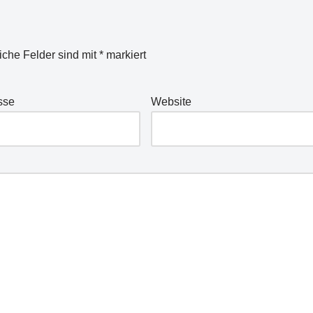
liche Felder sind mit
*
markiert
sse
Website