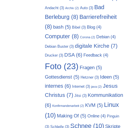
Bad
Andacht
(3)
Auto
(3)
Archiv
(2)
Berleburg
(8)
Barrierefreiheit
(8)
bash
(5)
Blog
(4)
Bibel
(3)
Computer
(8)
Debian
(4)
Corona
(2)
digitale Kirche
(7)
Debian Buster
(3)
DSA
(6)
Feedback
(4)
Drucker
(3)
Foto
(23)
Fragen
(5)
Gottesdienst
(5)
Ideen
(5)
Hetzner
(3)
Jesus
internes
(6)
Internet
(3)
java
(2)
Christus
(7)
Kommunikation
Jitsi
(3)
Linux
(6)
KVM
(5)
Konfirmandenarbeit
(2)
(10)
Making Of
(5)
Online
(4)
Pinguin
Schnee
(10)
Skripte
(3)
Schleife
(3)