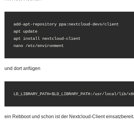
add-apt-repository ppa:nextcloud-devs/client 

apt update 

apt install nextcloud-client 

nano /etc/environment
und dort anfügen
LD_LIBRARY_PATH=$LD_LIBRARY_PATH:/usr/local/lib/x8
ein Rebboot und schon ist der Nextcloud-Client einsatzbereit