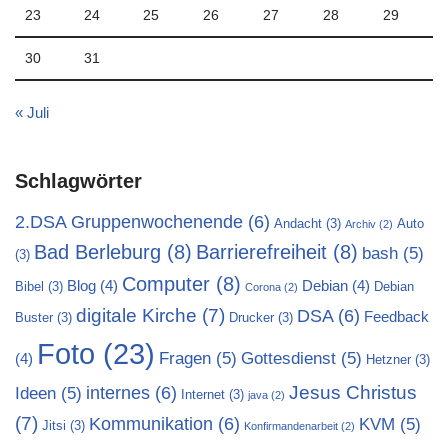
23
24
25
26
27
28
29
30
31
« Juli
Schlagwörter
2.DSA Gruppenwochenende
(6)
Andacht
(3)
Auto
Archiv
(2)
Bad Berleburg
(8)
Barrierefreiheit
(8)
bash
(5)
(3)
Computer
(8)
Blog
(4)
Debian
(4)
Bibel
(3)
Debian
Corona
(2)
digitale Kirche
(7)
DSA
(6)
Feedback
Buster
(3)
Drucker
(3)
Foto
(23)
Fragen
(5)
Gottesdienst
(5)
(4)
Hetzner
(3)
Jesus Christus
internes
(6)
Ideen
(5)
Internet
(3)
java
(2)
(7)
Kommunikation
(6)
KVM
(5)
Jitsi
(3)
Konfirmandenarbeit
(2)