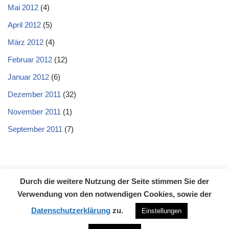
Mai 2012
(4)
April 2012
(5)
März 2012
(4)
Februar 2012
(12)
Januar 2012
(6)
Dezember 2011
(32)
November 2011
(1)
September 2011
(7)
Durch die weitere Nutzung der Seite stimmen Sie der
Datenschutzerklärung
Impressum
Kontakt
Verwendung von den notwendigen Cookies, sowie der
Neve
| Präsentiert von
WordPress
Datenschutzerklärung
zu.
Einstellungen