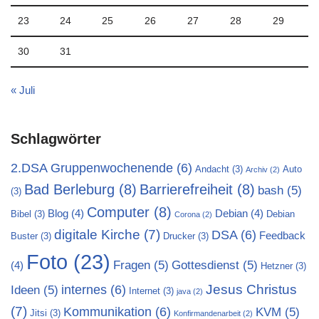
23
24
25
26
27
28
29
30
31
« Juli
Schlagwörter
2.DSA Gruppenwochenende
(6)
Andacht
(3)
Auto
Archiv
(2)
Bad Berleburg
(8)
Barrierefreiheit
(8)
bash
(5)
(3)
Computer
(8)
Blog
(4)
Debian
(4)
Bibel
(3)
Debian
Corona
(2)
digitale Kirche
(7)
DSA
(6)
Feedback
Buster
(3)
Drucker
(3)
Foto
(23)
Fragen
(5)
Gottesdienst
(5)
(4)
Hetzner
(3)
Jesus Christus
internes
(6)
Ideen
(5)
Internet
(3)
java
(2)
(7)
Kommunikation
(6)
KVM
(5)
Jitsi
(3)
Konfirmandenarbeit
(2)