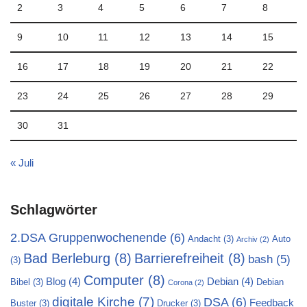
2
3
4
5
6
7
8
9
10
11
12
13
14
15
16
17
18
19
20
21
22
23
24
25
26
27
28
29
30
31
« Juli
Schlagwörter
2.DSA Gruppenwochenende
(6)
Andacht
(3)
Auto
Archiv
(2)
Bad Berleburg
(8)
Barrierefreiheit
(8)
bash
(5)
(3)
Computer
(8)
Blog
(4)
Debian
(4)
Bibel
(3)
Debian
Corona
(2)
digitale Kirche
(7)
DSA
(6)
Feedback
Buster
(3)
Drucker
(3)