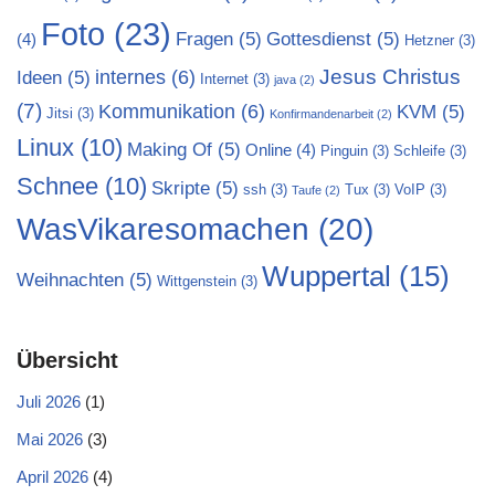
Foto
(23)
Fragen
(5)
Gottesdienst
(5)
(4)
Hetzner
(3)
Jesus Christus
internes
(6)
Ideen
(5)
Internet
(3)
java
(2)
(7)
Kommunikation
(6)
KVM
(5)
Jitsi
(3)
Konfirmandenarbeit
(2)
Linux
(10)
Making Of
(5)
Online
(4)
Pinguin
(3)
Schleife
(3)
Schnee
(10)
Skripte
(5)
ssh
(3)
Tux
(3)
VoIP
(3)
Taufe
(2)
WasVikaresomachen
(20)
Wuppertal
(15)
Weihnachten
(5)
Wittgenstein
(3)
Übersicht
Juli 2026
(1)
Mai 2026
(3)
April 2026
(4)