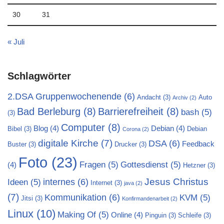
30
31
« Juli
Schlagwörter
2.DSA Gruppenwochenende
(6)
Andacht
(3)
Auto
Archiv
(2)
Bad Berleburg
(8)
Barrierefreiheit
(8)
bash
(5)
(3)
Computer
(8)
Blog
(4)
Debian
(4)
Bibel
(3)
Debian
Corona
(2)
digitale Kirche
(7)
DSA
(6)
Feedback
Buster
(3)
Drucker
(3)
Foto
(23)
Fragen
(5)
Gottesdienst
(5)
(4)
Hetzner
(3)
Jesus Christus
internes
(6)
Ideen
(5)
Internet
(3)
java
(2)
(7)
Kommunikation
(6)
KVM
(5)
Jitsi
(3)
Konfirmandenarbeit
(2)
Linux
(10)
Making Of
(5)
Online
(4)
Pinguin
(3)
Schleife
(3)