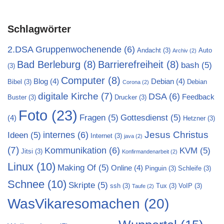
Schlagwörter
2.DSA Gruppenwochenende
(6)
Andacht
(3)
Auto
Archiv
(2)
Bad Berleburg
(8)
Barrierefreiheit
(8)
bash
(5)
(3)
Computer
(8)
Blog
(4)
Debian
(4)
Bibel
(3)
Debian
Corona
(2)
digitale Kirche
(7)
DSA
(6)
Feedback
Buster
(3)
Drucker
(3)
Foto
(23)
Fragen
(5)
Gottesdienst
(5)
(4)
Hetzner
(3)
Jesus Christus
internes
(6)
Ideen
(5)
Internet
(3)
java
(2)
(7)
Kommunikation
(6)
KVM
(5)
Jitsi
(3)
Konfirmandenarbeit
(2)
Linux
(10)
Making Of
(5)
Online
(4)
Pinguin
(3)
Schleife
(3)
Schnee
(10)
Skripte
(5)
ssh
(3)
Tux
(3)
VoIP
(3)
Taufe
(2)
WasVikaresomachen
(20)