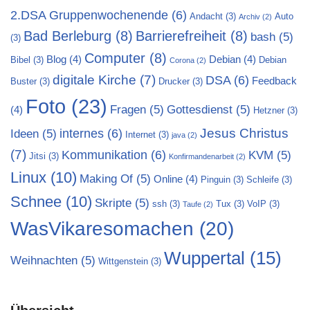
2.DSA Gruppenwochenende
(6)
Andacht
(3)
Auto
Archiv
(2)
Bad Berleburg
(8)
Barrierefreiheit
(8)
bash
(5)
(3)
Computer
(8)
Blog
(4)
Debian
(4)
Bibel
(3)
Debian
Corona
(2)
digitale Kirche
(7)
DSA
(6)
Feedback
Buster
(3)
Drucker
(3)
Foto
(23)
Fragen
(5)
Gottesdienst
(5)
(4)
Hetzner
(3)
Jesus Christus
internes
(6)
Ideen
(5)
Internet
(3)
java
(2)
(7)
Kommunikation
(6)
KVM
(5)
Jitsi
(3)
Konfirmandenarbeit
(2)
Linux
(10)
Making Of
(5)
Online
(4)
Pinguin
(3)
Schleife
(3)
Schnee
(10)
Skripte
(5)
ssh
(3)
Tux
(3)
VoIP
(3)
Taufe
(2)
WasVikaresomachen
(20)
Wuppertal
(15)
Weihnachten
(5)
Wittgenstein
(3)