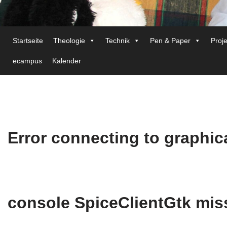
Startseite
Theologie
Technik
Pen & Paper
Proj
ecampus
Kalender
Error connecting to graphic
console SpiceClientGtk mis