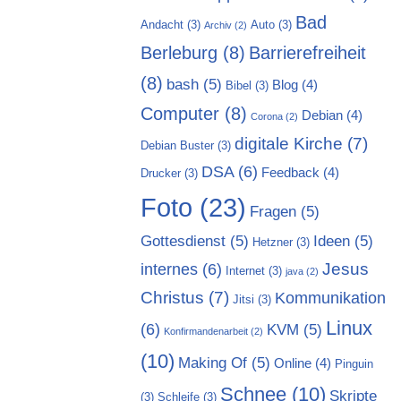
Bad
Andacht
(3)
Auto
(3)
Archiv
(2)
Berleburg
(8)
Barrierefreiheit
(8)
bash
(5)
Blog
(4)
Bibel
(3)
Computer
(8)
Debian
(4)
Corona
(2)
digitale Kirche
(7)
Debian Buster
(3)
DSA
(6)
Feedback
(4)
Drucker
(3)
Foto
(23)
Fragen
(5)
Gottesdienst
(5)
Ideen
(5)
Hetzner
(3)
Jesus
internes
(6)
Internet
(3)
java
(2)
Christus
(7)
Kommunikation
Jitsi
(3)
Linux
(6)
KVM
(5)
Konfirmandenarbeit
(2)
(10)
Making Of
(5)
Online
(4)
Pinguin
Schnee
(10)
Skripte
(3)
Schleife
(3)