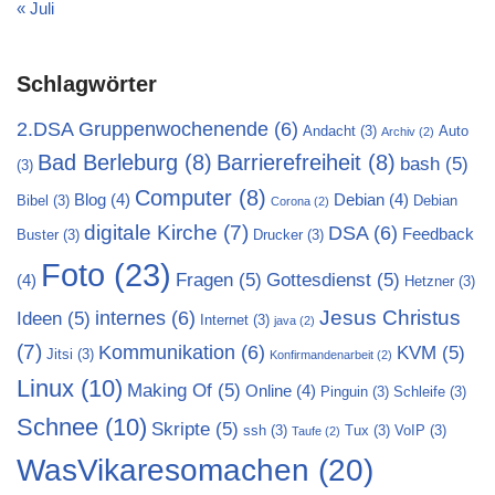
« Juli
Schlagwörter
2.DSA Gruppenwochenende
(6)
Andacht
(3)
Auto
Archiv
(2)
Bad Berleburg
(8)
Barrierefreiheit
(8)
bash
(5)
(3)
Computer
(8)
Blog
(4)
Debian
(4)
Bibel
(3)
Debian
Corona
(2)
digitale Kirche
(7)
DSA
(6)
Feedback
Buster
(3)
Drucker
(3)
Foto
(23)
Fragen
(5)
Gottesdienst
(5)
(4)
Hetzner
(3)
Jesus Christus
internes
(6)
Ideen
(5)
Internet
(3)
java
(2)
(7)
Kommunikation
(6)
KVM
(5)
Jitsi
(3)
Konfirmandenarbeit
(2)
Linux
(10)
Making Of
(5)
Online
(4)
Pinguin
(3)
Schleife
(3)
Schnee
(10)
Skripte
(5)
ssh
(3)
Tux
(3)
VoIP
(3)
Taufe
(2)
WasVikaresomachen
(20)