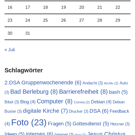
16
17
18
19
20
21
22
23
24
25
26
27
28
29
30
31
« Juli
Schlagwörter
2.DSA Gruppenwochenende
(6)
Andacht
(3)
Auto
Archiv
(2)
Bad Berleburg
(8)
Barrierefreiheit
(8)
bash
(5)
(3)
Computer
(8)
Blog
(4)
Debian
(4)
Bibel
(3)
Debian
Corona
(2)
digitale Kirche
(7)
DSA
(6)
Feedback
Buster
(3)
Drucker
(3)
Foto
(23)
Fragen
(5)
Gottesdienst
(5)
(4)
Hetzner
(3)
Jesus Christus
internes
(6)
Ideen
(5)
Internet
(3)
java
(2)