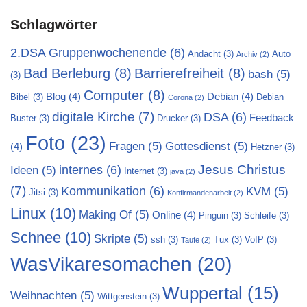
Schlagwörter
2.DSA Gruppenwochenende
(6)
Andacht
(3)
Auto
Archiv
(2)
Bad Berleburg
(8)
Barrierefreiheit
(8)
bash
(5)
(3)
Computer
(8)
Blog
(4)
Debian
(4)
Bibel
(3)
Debian
Corona
(2)
digitale Kirche
(7)
DSA
(6)
Feedback
Buster
(3)
Drucker
(3)
Foto
(23)
Fragen
(5)
Gottesdienst
(5)
(4)
Hetzner
(3)
Jesus Christus
internes
(6)
Ideen
(5)
Internet
(3)
java
(2)
(7)
Kommunikation
(6)
KVM
(5)
Jitsi
(3)
Konfirmandenarbeit
(2)
Linux
(10)
Making Of
(5)
Online
(4)
Pinguin
(3)
Schleife
(3)
Schnee
(10)
Skripte
(5)
ssh
(3)
Tux
(3)
VoIP
(3)
Taufe
(2)
WasVikaresomachen
(20)
Wuppertal
(15)
Weihnachten
(5)
Wittgenstein
(3)