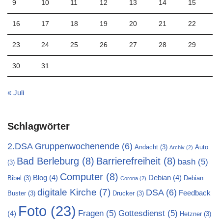
9
10
11
12
13
14
15
16
17
18
19
20
21
22
23
24
25
26
27
28
29
30
31
« Juli
Schlagwörter
2.DSA Gruppenwochenende
(6)
Andacht
(3)
Auto
Archiv
(2)
Bad Berleburg
(8)
Barrierefreiheit
(8)
bash
(5)
(3)
Computer
(8)
Blog
(4)
Debian
(4)
Bibel
(3)
Debian
Corona
(2)
digitale Kirche
(7)
DSA
(6)
Feedback
Buster
(3)
Drucker
(3)
Foto
(23)
Fragen
(5)
Gottesdienst
(5)
(4)
Hetzner
(3)