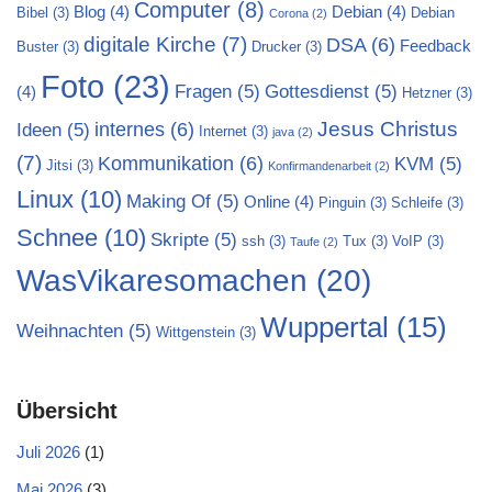
Computer
(8)
Blog
(4)
Debian
(4)
Bibel
(3)
Debian
Corona
(2)
digitale Kirche
(7)
DSA
(6)
Feedback
Buster
(3)
Drucker
(3)
Foto
(23)
Fragen
(5)
Gottesdienst
(5)
(4)
Hetzner
(3)
Jesus Christus
internes
(6)
Ideen
(5)
Internet
(3)
java
(2)
(7)
Kommunikation
(6)
KVM
(5)
Jitsi
(3)
Konfirmandenarbeit
(2)
Linux
(10)
Making Of
(5)
Online
(4)
Pinguin
(3)
Schleife
(3)
Schnee
(10)
Skripte
(5)
ssh
(3)
Tux
(3)
VoIP
(3)
Taufe
(2)
WasVikaresomachen
(20)
Wuppertal
(15)
Weihnachten
(5)
Wittgenstein
(3)
Übersicht
Juli 2026
(1)
Mai 2026
(3)