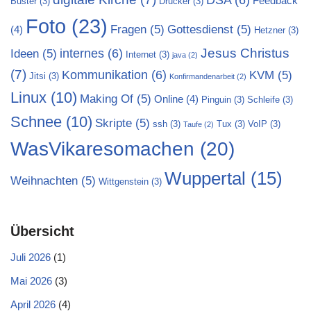
Feedback
Buster
(3)
Drucker
(3)
Foto
(23)
Fragen
(5)
Gottesdienst
(5)
(4)
Hetzner
(3)
Jesus Christus
internes
(6)
Ideen
(5)
Internet
(3)
java
(2)
(7)
Kommunikation
(6)
KVM
(5)
Jitsi
(3)
Konfirmandenarbeit
(2)
Linux
(10)
Making Of
(5)
Online
(4)
Pinguin
(3)
Schleife
(3)
Schnee
(10)
Skripte
(5)
ssh
(3)
Tux
(3)
VoIP
(3)
Taufe
(2)
WasVikaresomachen
(20)
Wuppertal
(15)
Weihnachten
(5)
Wittgenstein
(3)
Übersicht
Juli 2026
(1)
Mai 2026
(3)
April 2026
(4)