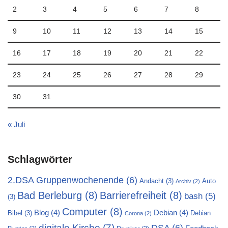
2
3
4
5
6
7
8
9
10
11
12
13
14
15
16
17
18
19
20
21
22
23
24
25
26
27
28
29
30
31
« Juli
Schlagwörter
2.DSA Gruppenwochenende
(6)
Andacht
(3)
Auto
Archiv
(2)
Bad Berleburg
(8)
Barrierefreiheit
(8)
bash
(5)
(3)
Computer
(8)
Blog
(4)
Debian
(4)
Bibel
(3)
Debian
Corona
(2)
digitale Kirche
(7)
DSA
(6)