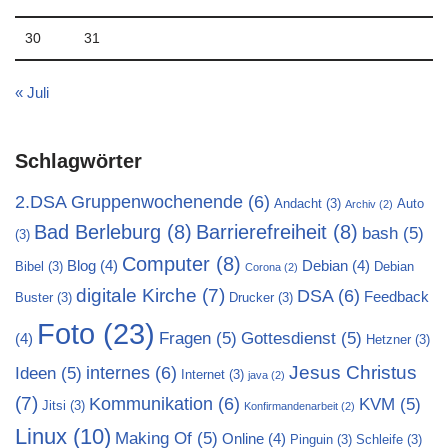
30
31
« Juli
Schlagwörter
2.DSA Gruppenwochenende
(6)
Andacht
(3)
Auto
Archiv
(2)
Bad Berleburg
(8)
Barrierefreiheit
(8)
bash
(5)
(3)
Computer
(8)
Blog
(4)
Debian
(4)
Bibel
(3)
Debian
Corona
(2)
digitale Kirche
(7)
DSA
(6)
Feedback
Buster
(3)
Drucker
(3)
Foto
(23)
Fragen
(5)
Gottesdienst
(5)
(4)
Hetzner
(3)
Jesus Christus
internes
(6)
Ideen
(5)
Internet
(3)
java
(2)
(7)
Kommunikation
(6)
KVM
(5)
Jitsi
(3)
Konfirmandenarbeit
(2)
Linux
(10)
Making Of
(5)
Online
(4)
Pinguin
(3)
Schleife
(3)