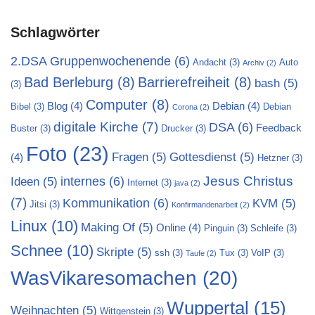
Schlagwörter
2.DSA Gruppenwochenende
(6)
Andacht
(3)
Auto
Archiv
(2)
Bad Berleburg
(8)
Barrierefreiheit
(8)
bash
(5)
(3)
Computer
(8)
Blog
(4)
Debian
(4)
Bibel
(3)
Debian
Corona
(2)
digitale Kirche
(7)
DSA
(6)
Feedback
Buster
(3)
Drucker
(3)
Foto
(23)
Fragen
(5)
Gottesdienst
(5)
(4)
Hetzner
(3)
Jesus Christus
internes
(6)
Ideen
(5)
Internet
(3)
java
(2)
(7)
Kommunikation
(6)
KVM
(5)
Jitsi
(3)
Konfirmandenarbeit
(2)
Linux
(10)
Making Of
(5)
Online
(4)
Pinguin
(3)
Schleife
(3)
Schnee
(10)
Skripte
(5)
ssh
(3)
Tux
(3)
VoIP
(3)
Taufe
(2)
WasVikaresomachen
(20)
Wuppertal
(15)
Weihnachten
(5)
Wittgenstein
(3)