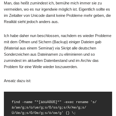
Man, das heißt zumindest ich, bemühe mich immer sie zu
vermeiden, wo es nur irgendwie möglich ist. Eigentlich sollte es
im Zeitalter von Unicode damit keine Probleme mehr geben, die
Realität sieht jedoch anders aus.
Ich habe daher nun beschlossen, nachdem es wieder Probleme
mit dem Öffnen und Sichern (Backup) einiger Dateien gab
(Material aus einem Seminar) via Skript alle deutschen
Sonderzeichen aus Dateinamen zu eliminieren und so
zumindest im aktuellen Datenbestand und im Archiv das
Problem für eine Weile wieder loszuwerden.
Ansatz dazu ist:
find -name "*[äöüÄÖÜß]*" -exec rename 's/
ä/ae/g;s/ü/ue/g;s/ß/ss/g;s/Ä/Ae/g;s/