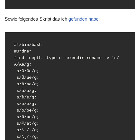
Sowie folgendes Skript das ich
gefunden habe:
#!/bin/bash 

#Ordner 

find -depth -type d -execdir rename -v 's/
Ä/Ae/g;

 s/Ö/Oe/g;

 s/Ü/ue/g;

 s/ä/ae/g;

 s/à/a/g;

 s/è/e/g;

 s/é/e/g;

 s/ö/oe/g;

 s/ü/ue/g;

 s/@/at/g;

 s/\"/-/g;

 s/\[/-/g;
