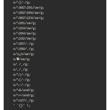
 s/\]/-/g;

 s/\302\201/ue/g;

 s/\302\204/ae/g;

 s/\302\224/oe/g;

 s/\201/ue/g;

 s/\224/oe/g;

 s/\204/ae/g;

 s/\232/Ue/g;

 s/\207/./g;

 s/\200/./g;

 s/ï¿½/ae/g;

 s/�/oe/g;

 s/ /_/g;

 s/,/_/g;

 s/\)/-/g;

 s/\(/-/g;

 s/\:/-/g;

 s/\&/und/g;

 s/\+/und/g;

 s/\x27/_/g;

 ' '{}' \;